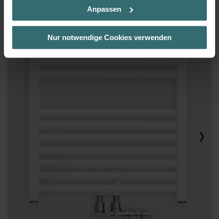
nehmen Sie die jeweiligen Cookies an oder lehnen sie ab. Bei
Anpassen
der Auswahl von „Statistiken“ willigen Sie ein, dass wir Ihren
Besuchsverlauf auf unserer Website verwenden, um Ihnen die
bestmögliche Nutzererfahrung zu ermöglichen und Ihnen
Nur notwendige Cookies verwenden
maßgeschneiderte Informationen basierend auf Ihren Interessen
zur Verfügung zu stellen. Alle Einwilligungen können Sie
selbstverständlich über einen Link in der Datenschutzerklärung
widerrufen.
Datenschutzerklärung der Zehnder Group
Zehnder Group AG: Data Privacy
Zehnder Group België nv/sa: Déclarations de confidentialité
Zehnder Group Czech Republic s.r.o.: Zásady ochrany
osobních údajů
Zehnder Group France: Protection des données
Zehnder Group Ibérica SAU: Política de privacidad
Zehnder Group Italia S.r.l.: Privacy
Zehnder Group İç Mekan İklimlendirme Sanayi ve Ticaret
Limitet Şirketi: Web Sitesi Çerezleri
Zehnder Group Nederland bv: Privacyverklaringen
Zehnder Group Sales International: Privacy Policy