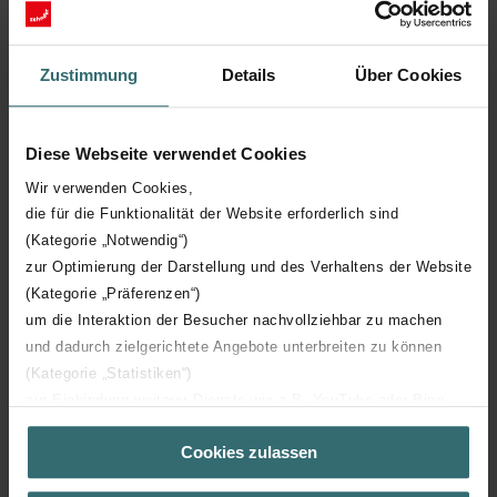
Dane techniczne
Zustimmung
Details
Über Cookies
Zasilanie 100% elektrycznie
Diese Webseite verwendet Cookies
Sprawdź szczegóły
Wir verwenden Cookies,
die für die Funktionalität der Website erforderlich sind
(Kategorie „Notwendig“)
zur Optimierung der Darstellung und des Verhaltens der Website
(Kategorie „Präferenzen“)
um die Interaktion der Besucher nachvollziehbar zu machen
Pliki do pobrania
und dadurch zielgerichtete Angebote unterbreiten zu können
(Kategorie „Statistiken“)
loading...
zur Einbindung weiterer Dienste wie z.B. YouTube oder Bing
(Kategorie „Marketing“)
Cookies zulassen
Über „Details zeigen“ bzw. die Datenschutzerklärung erhalten
Sie weitere Informationen. Durch die Auswahl der Kategorie