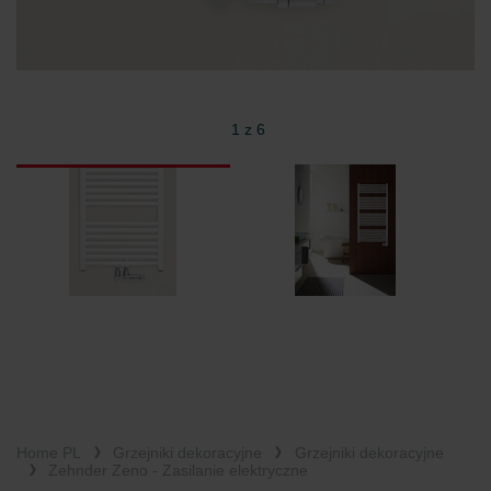
Zehnder Group Schweiz AG: Datenschutz
Zehnder Polska Sp. z o.o.: Oświadczenie o ochronie
danych Zehnder
Zehnder Group UK Limited: Privacy Policy
1 z 6
Home PL
Grzejniki dekoracyjne
Grzejniki dekoracyjne
Zehnder Zeno - Zasilanie elektryczne