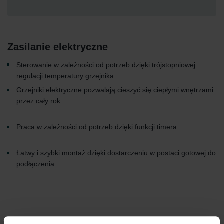
Zasilanie elektryczne
Sterowanie w zależności od potrzeb dzięki trójstopniowej
regulacji temperatury grzejnika
Grzejniki elektryczne pozwalają cieszyć się ciepłymi wnętrzami
przez cały rok
Praca w zależności od potrzeb dzięki funkcji timera
Łatwy i szybki montaż dzięki dostarczeniu w postaci gotowej do
podłączenia