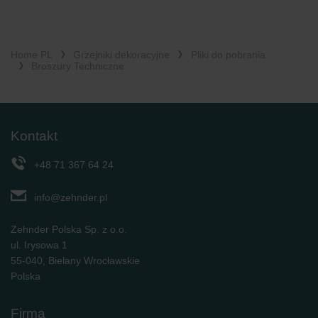
Home PL
Grzejniki dekoracyjne
Pliki do pobrania
Broszury Techniczne
Kontakt
+48 71 367 64 24
info@zehnder.pl
Zehnder Polska Sp. z o.o.
ul. Irysowa 1
55-040, Bielany Wrocławskie
Polska
Firma