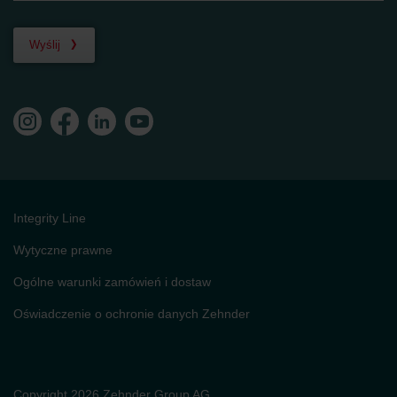
Zehnder Group Schweiz AG: Datenschutz
Zehnder Polska Sp. z o.o.: Oświadczenie o ochronie
danych Zehnder
Wyślij
Zehnder Group UK Limited: Privacy Policy
Integrity Line
Wytyczne prawne
Ogólne warunki zamówień i dostaw
Oświadczenie o ochronie danych Zehnder
Copyright 2026 Zehnder Group AG