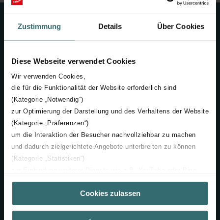
Kontakt
Zustimmung
Details
Über Cookies
+48 71 367 64 24
Diese Webseite verwendet Cookies
info@zehnder.pl
Wir verwenden Cookies,
die für die Funktionalität der Website erforderlich sind
Zehnder Polska Sp. z o.o.
(Kategorie „Notwendig“)
ul. Irysowa 1
55-040, Bielany Wrocławskie
zur Optimierung der Darstellung und des Verhaltens der Website
Polska
(Kategorie „Präferenzen“)
um die Interaktion der Besucher nachvollziehbar zu machen
Firma
und dadurch zielgerichtete Angebote unterbreiten zu können
(Kategorie „Statistiken“)
O Zehnder
zur Einbindung weiterer Dienste wie z.B. YouTube oder Bing
Dane Firmy
(Kategorie „Marketing“)
Cookies zulassen
Über „Details zeigen“ bzw. die Datenschutzerklärung erhalten
Kariera w firmie Zehnder
Sie weitere Informationen. Durch die Auswahl der Kategorie
Przedstawiciele handlowi
nehmen Sie die jeweiligen Cookies an oder lehnen sie ab. Bei