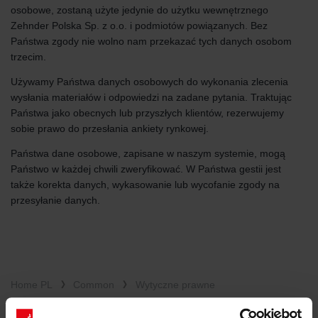
osobowe, zostaną użyte jedynie do użytku wewnętrznego
Zehnder Polska Sp. z o.o. i podmiotów powiązanych. Bez
Państwa zgody nie wolno nam przekazać tych danych osobom
trzecim.
Używamy Państwa danych osobowych do wykonania zlecenia
wysłania materiałów i odpowiedzi na zadane pytania. Traktując
Państwa jako obecnych lub przyszłych klientów, rezerwujemy
sobie prawo do przesłania ankiety rynkowej.
Państwa dane osobowe, zapisane w naszym systemie, mogą
Państwo w każdej chwili zweryfikować. W Państwa gestii jest
także korekta danych, wykasowanie lub wycofanie zgody na
przesyłanie danych.
Home PL
Common
Wytyczne prawne