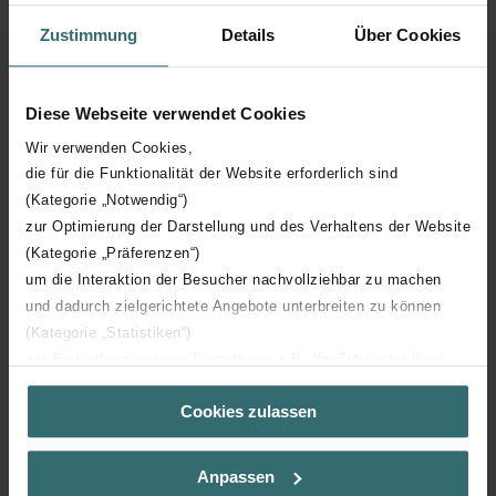
Zustimmung
Details
Über Cookies
Diese Webseite verwendet Cookies
Wir verwenden Cookies,
die für die Funktionalität der Website erforderlich sind
(Kategorie „Notwendig“)
zur Optimierung der Darstellung und des Verhaltens der Website
(Kategorie „Präferenzen“)
um die Interaktion der Besucher nachvollziehbar zu machen
und dadurch zielgerichtete Angebote unterbreiten zu können
(Kategorie „Statistiken“)
zur Einbindung weiterer Dienste wie z.B. YouTube oder Bing
(Kategorie „Marketing“)
Cookies zulassen
Über „Details zeigen“ bzw. die Datenschutzerklärung erhalten
Sie weitere Informationen. Durch die Auswahl der Kategorie
nehmen Sie die jeweiligen Cookies an oder lehnen sie ab. Bei
Anpassen
der Auswahl von „Statistiken“ willigen Sie ein, dass wir Ihren