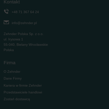
Zehnder Polska Sp. z o.o.: Oświadczenie o ochronie
Kontakt
danych Zehnder
Zehnder Group UK Limited: Privacy Policy
+48 71 367 64 24
info@zehnder.pl
Zehnder Polska Sp. z o.o.
ul. Irysowa 1
55-040, Bielany Wrocławskie
Polska
Firma
O Zehnder
Dane Firmy
Kariera w firmie Zehnder
Przedstawiciele handlowi
Zostań dostawcą