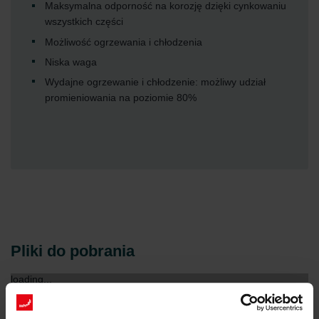
Maksymalna odporność na korozję dzięki cynkowaniu
wszystkich części
Możliwość ogrzewania i chłodzenia
Niska waga
Wydajne ogrzewanie i chłodzenie: możliwy udział
promieniowania na poziomie 80%
Pliki do pobrania
loading...