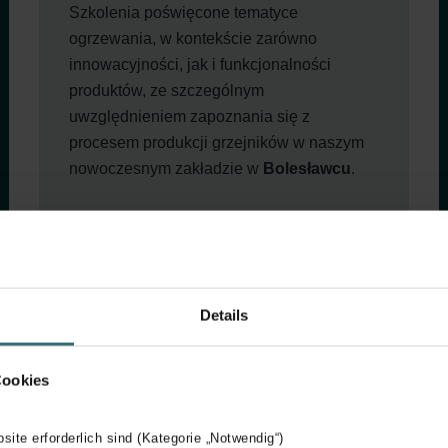
Szkolenia poświęcone tematyce
ogrzewania, w kontekście zarówno
innowacyjności, jak i funkcjonalności
produktów, ze szczególnym
uwzględnieniem zapoznania się z
procesem produkcji grzejników w naszym
nowoczesnym zakładzie w
Bolesławcu
.
📍 Dobór grzejników zgodnie z
wymaganiami projektu
📍 Grzejniki łazienkowe i elektryczne
📍 Modernizacja instalacji grzewczych
Details
Spotkania skierowane są do architektów
wnętrz oraz właścicieli i pracowników
Cookies
salonów wystawowych.
bsite erforderlich sind (Kategorie „Notwendig“)