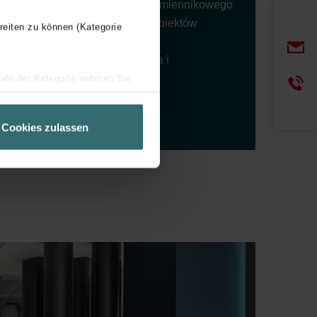
📍 Podstawy ogrzewania promiennikowego
📍 Dobór promienników do obiektów
reiten zu können (Kategorie
komercyjnych
📍 Efektywność energetyczna i
dekarbonizacja ogrzewania
wahl der Kategorie nehmen Sie
ir Ihren Besuchsverlauf auf
geschneiderte Informationen
Cookies zulassen
ch über einen Link in der