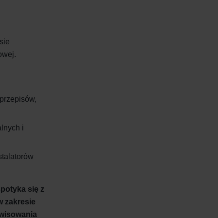
sie
owej.
przepisów,
lnych i
stalatorów
potyka się z
w zakresie
rwisowania