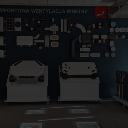
ndirme Sanayi ve Ticaret Limitet Şirketi: Web Sitesi Çerezleri
Privacyverklaringen
onal: Privacy Policy
atenschutz
świadczenie o ochronie danych Zehnder
ivacy Policy