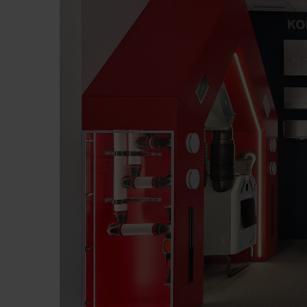
Zehnder Group İç Mekan İklimle
Zehnder Group Nederland bv: 
Zehnder Group Sales Internati
Zehnder Group Schweiz AG: D
Zehnder Polska Sp. z o.o.: O
Zehnder Group UK Limited: Pr