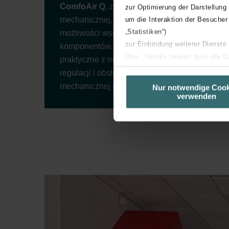
ComfoAir Q
, zasady doboru wentylacji
zur Optimierung der Darstellung
mechanicznej, obowiązujące normy oraz
um die Interaktion der Besucher
„Statistiken“)
możliwości współpracy poszczególnych
zur Einbindung weiterer Dienste
komponentów. Program obejmuje zajęcia
Über „Details zeigen“ bzw. die 
praktyczne z montażu, uruchomienia,
die jeweiligen Cookies an oder l
regulacji i obsługi systemu wentylacji
unserer Website verwenden, um 
mechanicznej nawiewno-wywiewnej.
Nur notwendige Cook
verwenden
basierend auf Ihren Interessen z
Datenschutzerklärung widerrufen
Datenschutzerklärung der Zeh
Zehnder Group AG: Data Priva
Zehnder Group België nv/sa: Dé
Zehnder Group Czech Republic
Zehnder Group France: Protec
Zehnder Group Ibérica SAU: Po
Zehnder Group Italia S.r.l.: Pr