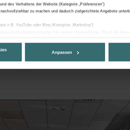
 und des Verhaltens der Website (Kategorie „Präferenzen“)
 nachvollziehbar zu machen und dadurch zielgerichtete Angebote unterb
 wie z.B. YouTube oder Bing (Kategorie „Marketing“)
Datenschutzerklärung erhalten Sie weitere Informationen. Durch die Aus
ehnen sie ab. Bei der Auswahl von „Statistiken“ willigen Sie ein, dass w
Ihnen die bestmögliche Nutzererfahrung zu ermöglichen und Ihnen maß
ies
Anpassen
ur Verfügung zu stellen. Alle Einwilligungen können Sie selbstverständli
.
nder Group
cy
clarations de confidentialité
 s.r.o.: Zásady ochrany osobních údajů
tion des données
lítica de privacidad
ivacy