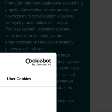
Firma Zehnder organizuje cykle szkoleń dla
projektantów i wykonawców, poświęcone
nowoczesnym rozwiązaniom z zakresu
wodnych promienników sufitowych.
Podczas szkoleń uczestnicy poznają
zaawansowane technologicznie,
energooszczędne i efektywne systemy
grzewcze i chłodzące.
Prezentowane panele sufitowe łączą
wysoką wydajność, rozwiązania przyjazne
środowisku oraz nowoczesne wzornictwo.
Szeroki wybór wariantów umożliwia ich
Über Cookies
elastyczne dopasowanie do wymagań
technicznych projektu oraz charakteru
każdego wnętrza.
Podstawowy zakres szkoleń obejmuje: