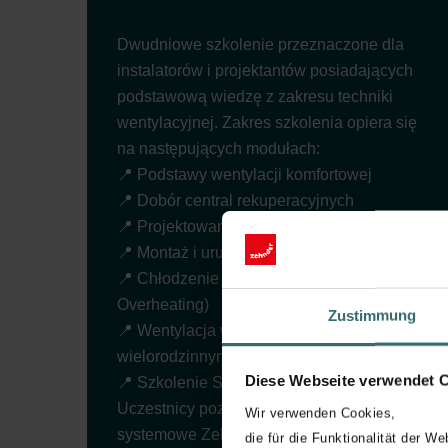
Dwudniowe szkolenie przeznaczone dla
instalatorów i projektantów posiadających
podstawową wiedzę z zakresu techniki
wentylacyjnej. Zakres szkolenia opiera się
na następujących modułach:
📍 Podstawy wentylacji komfortowej
📍 Dobór central rekuperacyjnych
📍 Projektowanie systemów wentylacyjnych
📍 Montaż i uruchomienie systemów
📍 Chłodzenie i komfort letni (ComfoClime,
Overheating)
Zustimmung
📍 Wentylacja w budownictwie
wielorodzinnym (MFH)
Diese Webseite verwendet 
📍 Szkolenie Serwisowe
Uczestnicy poznają rozwiązania
Wir verwenden Cookies,
systemowe Zehnder, w tym centrale
die für die Funktionalität der We