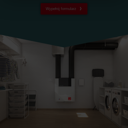
widerrufen.
Wypełnij formularz
Datenschutzerklärung der Zehnder Group
Zehnder Group AG: Data Privacy
Zehnder Group België nv/sa: Déclarations de confidentialité
Zehnder Group Czech Republic s.r.o.: Zásady ochrany
osobních údajů
Zehnder Group France: Protection des données
Zehnder Group Ibérica SAU: Política de privacidad
Zehnder Group Italia S.r.l.: Privacy
Zehnder Group İç Mekan İklimlendirme Sanayi ve Ticaret
Limitet Şirketi: Web Sitesi Çerezleri
Zehnder Group Nederland bv: Privacyverklaringen
Zehnder Group Sales International: Privacy Policy
Zehnder Group Schweiz AG: Datenschutz
Zehnder Polska Sp. z o.o.: Oświadczenie o ochronie
danych Zehnder
Zehnder Group UK Limited: Privacy Policy