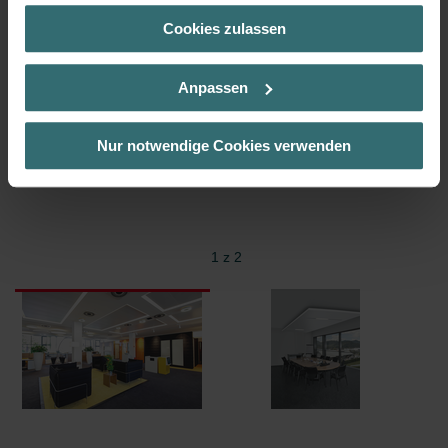
(Kategorie „Marketing“)
Cookies zulassen
Über „Details zeigen“ bzw. die Datenschutzerklärung erhalten
Sie weitere Informationen. Durch die Auswahl der Kategorie
nehmen Sie die jeweiligen Cookies an oder lehnen sie ab. Bei
Anpassen
der Auswahl von „Statistiken“ willigen Sie ein, dass wir Ihren
Besuchsverlauf auf unserer Website verwenden, um Ihnen die
bestmögliche Nutzererfahrung zu ermöglichen und Ihnen
Nur notwendige Cookies verwenden
maßgeschneiderte Informationen basierend auf Ihren Interessen
zur Verfügung zu stellen. Alle Einwilligungen können Sie
selbstverständlich über einen Link in der Datenschutzerklärung
widerrufen.
1 z 2
Datenschutzerklärung der Zehnder Group
Zehnder Group AG: Data Privacy
Zehnder Group België nv/sa: Déclarations de confidentialité
Zehnder Group Czech Republic s.r.o.: Zásady ochrany
osobních údajů
Zehnder Group France: Protection des données
Zehnder Group Ibérica SAU: Política de privacidad
Zehnder Group Italia S.r.l.: Privacy
Zehnder Group İç Mekan İklimlendirme Sanayi ve Ticaret