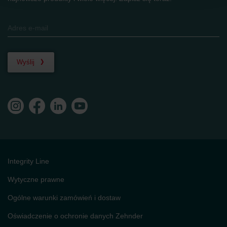
Zehnder Group AG: Data Privacy
Zehnder Group België nv/sa: Déclarations de confidentialité
Zehnder Group Czech Republic s.r.o.: Zásady ochrany
osobních údajů
Zehnder Group France: Protection des données
Wyślij
Zehnder Group Ibérica SAU: Política de privacidad
Zehnder Group Italia S.r.l.: Privacy
Zehnder Group İç Mekan İklimlendirme Sanayi ve Ticaret
Limitet Şirketi: Web Sitesi Çerezleri
Zehnder Group Nederland bv: Privacyverklaringen
Zehnder Group Sales International: Privacy Policy
Zehnder Group Schweiz AG: Datenschutz
Zehnder Polska Sp. z o.o.: Oświadczenie o ochronie
danych Zehnder
Integrity Line
Zehnder Group UK Limited: Privacy Policy
Wytyczne prawne
Ogólne warunki zamówień i dostaw
Oświadczenie o ochronie danych Zehnder