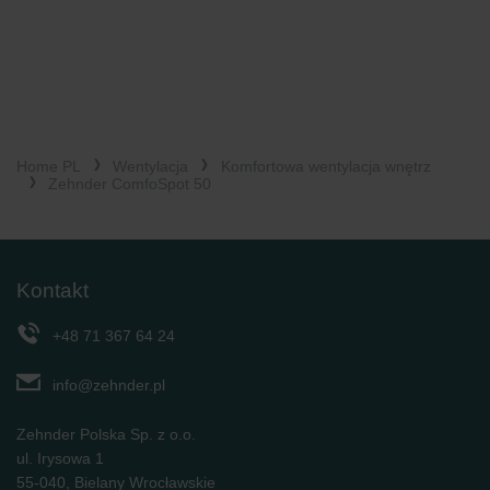
Home PL
Wentylacja
Komfortowa wentylacja wnętrz
Zehnder ComfoSpot 50
Kontakt
+48 71 367 64 24
info@zehnder.pl
Zehnder Polska Sp. z o.o.
ul. Irysowa 1
55-040, Bielany Wrocławskie