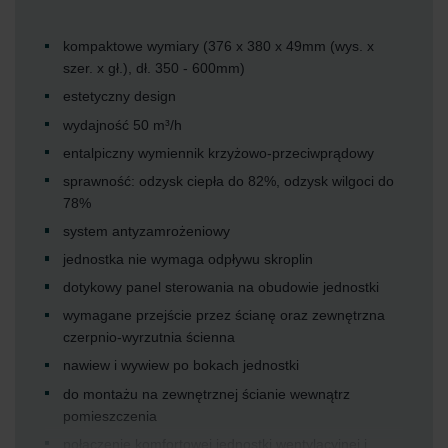
kompaktowe wymiary (376 x 380 x 49mm (wys. x
szer. x gł.), dł. 350 - 600mm)
estetyczny design
wydajność 50 m³/h
entalpiczny wymiennik krzyżowo-przeciwprądowy
sprawność: odzysk ciepła do 82%, odzysk wilgoci do
78%
system antyzamrożeniowy
jednostka nie wymaga odpływu skroplin
dotykowy panel sterowania na obudowie jednostki
wymagane przejście przez ścianę oraz zewnętrzna
czerpnio-wyrzutnia ścienna
nawiew i wywiew po bokach jednostki
do montażu na zewnętrznej ścianie wewnątrz
pomieszczenia
połączenie komfortowej jednostki wentylacyjnej i