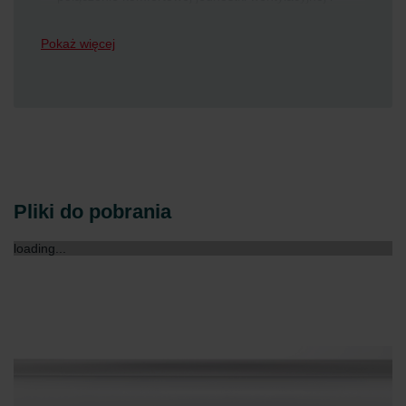
oryginalnych filtrów Zehnder (zgodnie z normą ISO
16890) zapewnia bezpyłowe powietrze w
Pokaż więcej
pomieszczeniach i maksymalną higienę
Pliki do pobrania
loading...