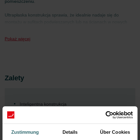
pomieszczeniu.
Ultrapłaska konstrukcja sprawia, że ​​idealnie nadaje się do
montażu w sufitach podwieszanych lub na ścianach w nowych
budynkach i projektach renowacyjnych.
Pokaż więcej
Zalety
Inteligentna konstrukcja
Bardzo kompaktowe wymiary (dł. 1160 mm x szer.
600 mm x wys. 269 mm)
Atrakcyjny i minimalistyczny design
Zustimmung
Details
Über Cookies
Instalacja całkowicie pozioma, bez konieczności