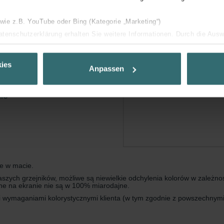
 wie z.B. YouTube oder Bing (Kategorie „Marketing“)
Datenschutzerklärung erhalten Sie weitere Informationen. Durch die Aus
ehnen sie ab. Bei der Auswahl von „Statistiken“ willigen Sie ein, dass w
Ihnen die bestmögliche Nutzererfahrung zu ermöglichen und Ihnen maß
ies
Anpassen
ur Verfügung zu stellen. Alle Einwilligungen können Sie selbstverständli
.
ie
nder Group
cy
clarations de confidentialité
 s.r.o.: Zásady ochrany osobních údajů
tion des données
łe w macie.
lítica de privacidad
ych grzejników, możliwe są niewielkie odchylenia kolorów w zależnośc
lone na ekranie nie są w 100% miarodajne.
ivacy
mi wymaganiami kolorystycznymi klienta (w tym zgodnie z powszechnym
ndirme Sanayi ve Ticaret Limitet Şirketi: Web Sitesi Çerezleri
Privacyverklaringen