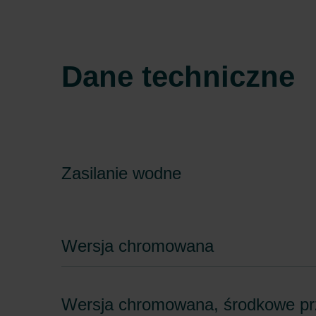
Zehnder Group Sales Internati
Zehnder Group Schweiz AG: D
Zehnder Polska Sp. z o.o.: O
Zehnder Group UK Limited: Pr
Dane techniczne
Zasilanie wodne
Wersja chromowana
Wersja chromowana, środkowe p