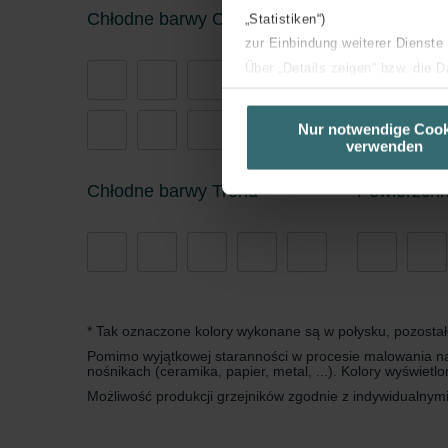
Chłodne barwy Core
„Statistiken“)
zur Einbindung weiterer Dienste
Über „Details zeigen“ bzw. die 
die jeweiligen Cookies an oder l
unserer Website verwenden, um 
Nur notwendige Cook
verwenden
basierend auf Ihren Interessen z
Datenschutzerklärung widerrufen
Chłodne barwy Trend
Powierzchn
Datenschutzerklärung der Zeh
Zehnder Group AG: Data Priva
Zehnder Group België nv/sa: Dé
Zehnder Group Czech Republic
Zehnder Group France: Protec
* Tak oznaczone kolory wykonane są w połysku, pozosta
Zehnder Group Ibérica SAU: Po
Pomimo wyjątkowej staranności w procesie malowania nasz
nośnikach (ceramika, papier, metal, ...). Kolory wyświet
Zehnder Group Italia S.r.l.: Pr
Możliwość produkcji grzejników zgodnie z indywidualny
Zehnder Group İç Mekan İklimle
Zehnder Group Nederland bv: 