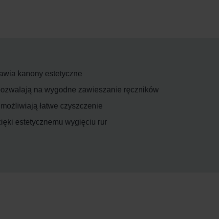
awia kanony estetyczne
 pozwalają na wygodne zawieszanie ręczników
umożliwiają łatwe czyszczenie
ęki estetycznemu wygięciu rur