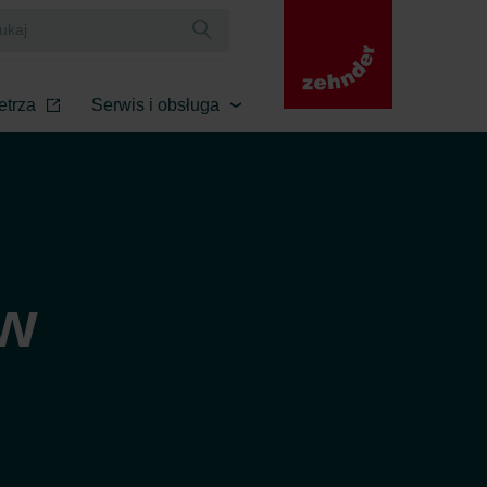
etrza
Serwis i obsługa
ow