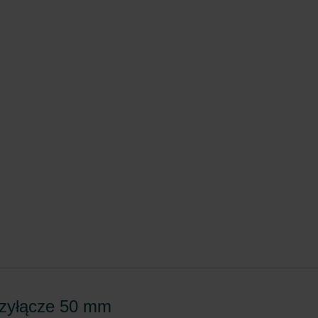
onal: Privacy Policy
atenschutz
świadczenie o ochronie danych Zehnder
ivacy Policy
rzyłącze 50 mm