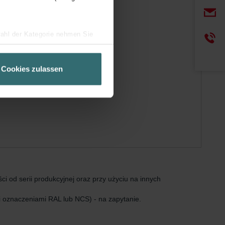
wahl der Kategorie nehmen Sie
ir Ihren Besuchsverlauf auf
geschneiderte Informationen
Cookies zulassen
ch über einen Link in der
i od serii produkcyjnej oraz przy użyciu na innych
i oznaczeniami RAL lub NCS) - na zapytanie.