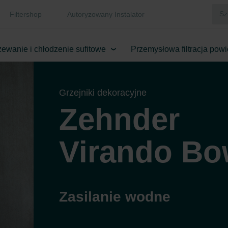
Filtershop
Autoryzowany Instalator
ewanie i chłodzenie sufitowe
Przemysłowa filtracja powi
Grzejniki dekoracyjne
Zehnder
Virando B
Zasilanie wodne