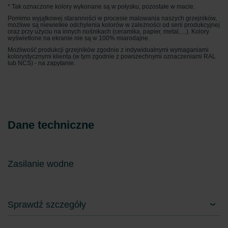
Zehnder Group België nv/sa: Déclarations de confidentialité
* Tak oznaczone kolory wykonane są w połysku, pozostałe w macie.
Zehnder Group Czech Republic s.r.o.: Zásady ochrany
Pomimo wyjątkowej staranności w procesie malowania naszych grzejników,
osobních údajů
możliwe są niewielkie odchylenia kolorów w zależności od serii produkcyjnej
oraz przy użyciu na innych nośnikach (ceramika, papier, metal, ...). Kolory
Zehnder Group France: Protection des données
wyświetlone na ekranie nie są w 100% miarodajne.
Zehnder Group Ibérica SAU: Política de privacidad
Możliwość produkcji grzejników zgodnie z indywidualnymi wymaganiami
kolorystycznymi klienta (w tym zgodnie z powszechnymi oznaczeniami RAL
Zehnder Group Italia S.r.l.: Privacy
lub NCS) - na zapytanie.
Zehnder Group İç Mekan İklimlendirme Sanayi ve Ticaret
Limitet Şirketi: Web Sitesi Çerezleri
Zehnder Group Nederland bv: Privacyverklaringen
Zehnder Group Sales International: Privacy Policy
Zehnder Group Schweiz AG: Datenschutz
Dane techniczne
Zehnder Polska Sp. z o.o.: Oświadczenie o ochronie
danych Zehnder
Zehnder Group UK Limited: Privacy Policy
Zasilanie wodne
Sprawdź szczegóły