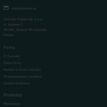
Zehnder Group UK Limited: Privacy Policy
info@zehnder.pl
Zehnder Polska Sp. z o.o.
ul. Irysowa 1
55-040, Bielany Wrocławskie
Polska
Firma
O Zehnder
Dane Firmy
Kariera w firmie Zehnder
Przedstawiciele handlowi
Zostań dostawcą
Produkty
Wentylacja