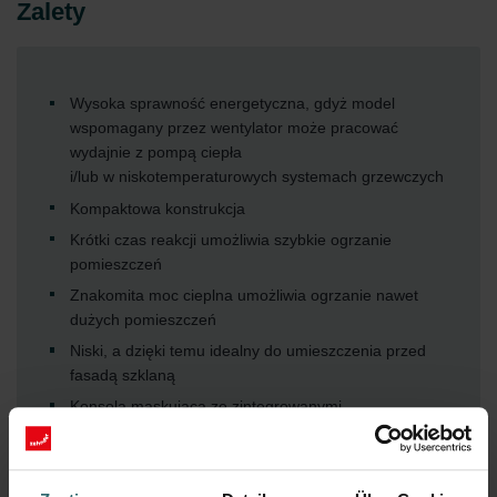
Zalety
Wysoka sprawność energetyczna, gdyż model
wspomagany przez wentylator może pracować
wydajnie z pompą ciepła
i/lub w niskotemperaturowych systemach grzewczych
Kompaktowa konstrukcja
Krótki czas reakcji umożliwia szybkie ogrzanie
pomieszczeń
Znakomita moc cieplna umożliwia ogrzanie nawet
dużych pomieszczeń
Niski, a dzięki temu idealny do umieszczenia przed
fasadą szklaną
Konsola maskująca ze zintegrowanymi,
niewidocznymi przyłączami
Prosta instalacja z użyciem konsoli montażowej
Cichy, wbudowany wentylator z łatwą w obsłudze