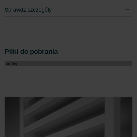
Zehnder Group Czech Republic s.r.o.: Zásady ochrany
Sprawdź szczegóły
osobních údajů
Zehnder Group France: Protection des données
Zehnder Group Ibérica SAU: Política de privacidad
Zehnder Group Italia S.r.l.: Privacy
Zehnder Group İç Mekan İklimlendirme Sanayi ve Ticaret
Limitet Şirketi: Web Sitesi Çerezleri
Pliki do pobrania
Zehnder Group Nederland bv: Privacyverklaringen
Zehnder Group Sales International: Privacy Policy
loading...
Zehnder Group Schweiz AG: Datenschutz
Zehnder Polska Sp. z o.o.: Oświadczenie o ochronie
danych Zehnder
Zehnder Group UK Limited: Privacy Policy