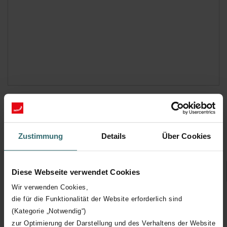
Traffic White (9016* / RAL 9016)
Zustimmung
Details
Über Cookies
Wybierz
Diese Webseite verwendet Cookies
Wir verwenden Cookies,
die für die Funktionalität der Website erforderlich sind
* Tak oznaczone kolory wykonane są w połysku, pozostałe w macie.
(Kategorie „Notwendig“)
Pomimo wyjątkowej staranności w procesie malowania naszych grzejników,
zur Optimierung der Darstellung und des Verhaltens der Website
możliwe są niewielkie odchylenia kolorów w zależności od serii produkcyjnej