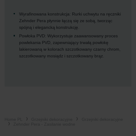
Zehnder Group Schweiz AG: Datenschutz
Zehnder Polska Sp. z o.o.: Oświadczenie o ochronie
Wyrafinowana konstrukcja: Rurki uchwytu na ręczniki
danych Zehnder
Zehnder Pera płynnie łączą się ze sobą, tworząc
Zehnder Group UK Limited: Privacy Policy
spójną i elegancką konstrukcję.
Powłoka PVD: Wykorzystuje zaawansowany proces
powlekania PVD, zapewniający trwałą powłokę
lakierowaną w kolorach szczotkowany czarny chrom,
szczotkowany mosiądz i szczotkowany brąz.
Home PL
Grzejniki dekoracyjne
Grzejniki dekoracyjne
Zehnder Pera - Zasilanie wodne