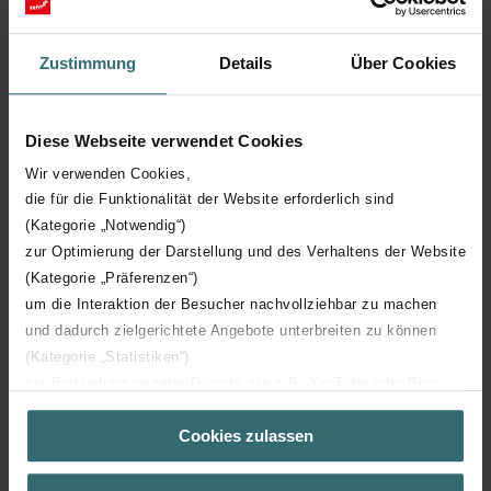
Zustimmung
Details
Über Cookies
Trwałość stali nierdzewnej
Diese Webseite verwendet Cookies
Wykonany z wysokiej jakości polerowanej stali nierdzewnej
Wir verwenden Cookies,
grzejnik drabinkowy Zehnder Pera będzie działał bezproblemowo
przez długi czas.
die für die Funktionalität der Website erforderlich sind
Wszechstronna konstrukcja
(Kategorie „Notwendig“)
zur Optimierung der Darstellung und des Verhaltens der Website
Wszechstronny i funkcjonalny grzejnik łazienkowy Zehnder Pera
(Kategorie „Präferenzen“)
jest odpowiedni zarówno do nowoczesnych, jak i klasycznie
um die Interaktion der Besucher nachvollziehbar zu machen
urządzonych łazienek.
und dadurch zielgerichtete Angebote unterbreiten zu können
(Kategorie „Statistiken“)
zur Einbindung weiterer Dienste wie z.B. YouTube oder Bing
(Kategorie „Marketing“)
Cookies zulassen
Über „Details zeigen“ bzw. die Datenschutzerklärung erhalten
Sie weitere Informationen. Durch die Auswahl der Kategorie
nehmen Sie die jeweiligen Cookies an oder lehnen sie ab. Bei