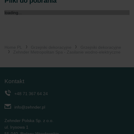
Pliki do pobrania
loading...
Home PL
Grzejniki dekoracyjne
Grzejniki dekoracyjne
Zehnder Metropolitan Spa - Zasilanie wodno-elektryczne
Kontakt
+48 71 367 64 24
info@zehnder.pl
Zehnder Polska Sp. z o.o.
ul. Irysowa 1
55-040, Bielany Wrocławskie