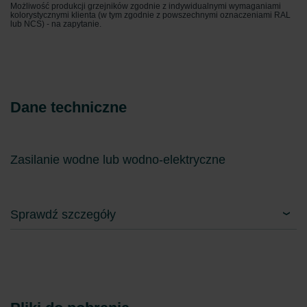
Zehnder Group Italia S.r.l.: Privacy
Możliwość produkcji grzejników zgodnie z indywidualnymi wymaganiami
kolorystycznymi klienta (w tym zgodnie z powszechnymi oznaczeniami RAL
Zehnder Group İç Mekan İklimlendirme Sanayi ve Ticaret
lub NCS) - na zapytanie.
Limitet Şirketi: Web Sitesi Çerezleri
Zehnder Group Nederland bv: Privacyverklaringen
Zehnder Group Sales International: Privacy Policy
Zehnder Group Schweiz AG: Datenschutz
Zehnder Polska Sp. z o.o.: Oświadczenie o ochronie
Dane techniczne
danych Zehnder
Zehnder Group UK Limited: Privacy Policy
Zasilanie wodne lub wodno-elektryczne
Sprawdź szczegóły