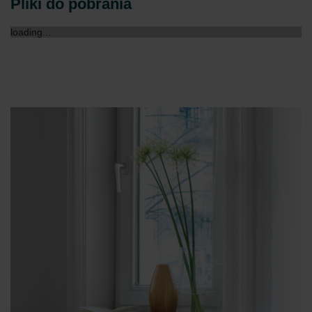
Pliki do pobrania
Zehnder Group AG: Data Privacy
Zehnder Group België nv/sa: Déclarations de confidentialité
loading...
Zehnder Group Czech Republic s.r.o.: Zásady ochrany
osobních údajů
Zehnder Group France: Protection des données
Zehnder Group Ibérica SAU: Política de privacidad
Zehnder Group Italia S.r.l.: Privacy
Zehnder Group İç Mekan İklimlendirme Sanayi ve Ticaret
Limitet Şirketi: Web Sitesi Çerezleri
Zehnder Group Nederland bv: Privacyverklaringen
Zehnder Group Sales International: Privacy Policy
Zehnder Group Schweiz AG: Datenschutz
Zehnder Polska Sp. z o.o.: Oświadczenie o ochronie
danych Zehnder
Zehnder Group UK Limited: Privacy Policy