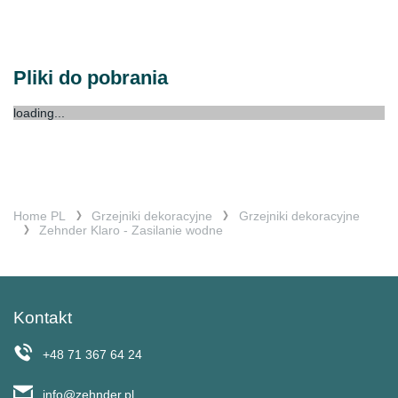
Pliki do pobrania
loading...
Home PL
Grzejniki dekoracyjne
Grzejniki dekoracyjne
Zehnder Klaro - Zasilanie wodne
Kontakt
+48 71 367 64 24
info@zehnder.pl