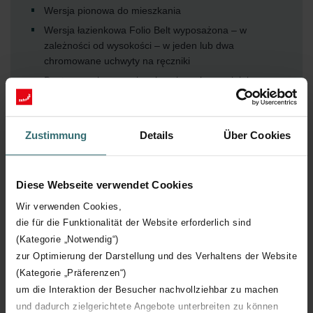
Wersja pionowa do mieszkania
Wersja łazienkowa Folio Belt wyposażona – w
zależności od wysokości – w jeden lub dwa
chromowane uchwyty na ręczniki
Dostępna z konwencjonalnymi przyłączami, jak
również z nowo opracowaną, wbudowaną wersją
zaworu
Dostępny we wszystkich kolorach z palety barw
Zustimmung
Details
Über Cookies
Zehnder lub w wersji chromowanej
Do wyboru także wersja z anodowanego aluminium
Diese Webseite verwendet Cookies
Możliwość zasilania wodnego lub zasilania
elektrycznego z programowanym sterownikiem
Wir verwenden Cookies,
Lakierowane uchwyty na ręczniki są dostępne w tych
die für die Funktionalität der Website erforderlich sind
samych kolorach co grzejnik łazienkowy lub można je
(Kategorie „Notwendig“)
zamówić w dowolnym innym kolorze osobno jako
zur Optimierung der Darstellung und des Verhaltens der Website
wyposażenie dodatkowe (opcja)
(Kategorie „Präferenzen“)
um die Interaktion der Besucher nachvollziehbar zu machen
Pokaż więcej
und dadurch zielgerichtete Angebote unterbreiten zu können