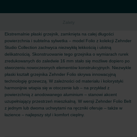
Zalety
Ekstremalnie płaski grzejnik, zamknięta na całej długości
powierzchnia i subtelna sylwetka – model Folio z kolekcji Zehnder
Studio Collection zachwyca niezwykłą lekkością i ulotną
delikatnością. Skonstruowanie tego grzejnika o wymiarach rurek
zredukowanych do zaledwie 16 mm stało się możliwe dopiero po
stworzeniu nowoczesnych elementów konstrukcyjnych. Niezwykle
płaski kształt grzejnika Zehnder Folio skrywa innowacyjną
technologię grzewczą. W zależności od materiału i kolorystyki
harmonijnie wtapia się w otoczenie lub – na przykład z
powierzchnią z anodowanego aluminium – stanowi akcent
uzupełniający przestrzeń mieszkalną. W wersji Zehnder Folio Belt
z jednym lub dwoma uchwytami na ręczniki oferuje – także w
łazience – najlepszy styl i komfort cieplny.