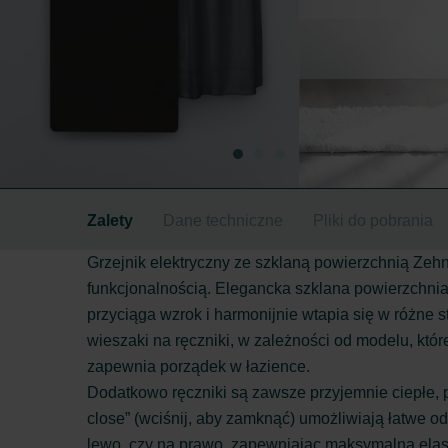
Zalety
Dane techniczne
Pliki do pobrania
Grzejnik elektryczny ze szklaną powierzchnią Ze
funkcjonalnością. Elegancka szklana powierzchnia 
przyciąga wzrok i harmonijnie wtapia się w różne
wieszaki na ręczniki, w zależności od modelu, któr
zapewnia porządek w łazience.
Dodatkowo ręczniki są zawsze przyjemnie ciepłe, 
close” (wciśnij, aby zamknąć) umożliwiają łatwe 
lewo, czy na prawo, zapewniając maksymalną elast