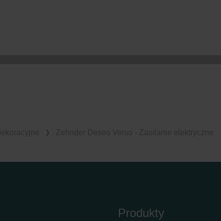
dekoracyjne
Zehnder Deseo Verso - Zasilanie elektryczne
Produkty