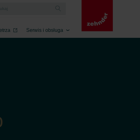
etrza
Serwis i obsługa
o