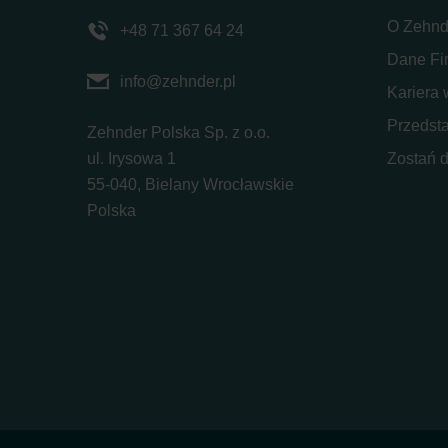
O Zehnd
+48 71 367 64 24
Dane Fi
info@zehnder.pl
Kariera 
Przedsta
Zehnder Polska Sp. z o.o.
ul. Irysowa 1
Zostań 
55-040, Bielany Wrocławskie
Polska