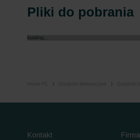
Pliki do pobrania
loading...
Home PL
Grzejniki dekoracyjne
Grzejniki 
Kontakt
Firma