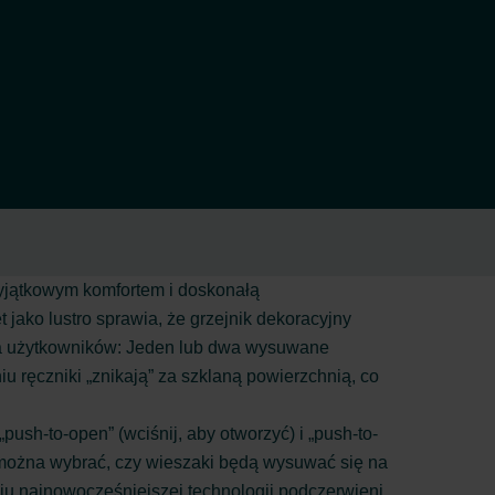
yjątkowym komfortem i doskonałą
jako lustro sprawia, że grzejnik dekoracyjny
 dla użytkowników: Jeden lub dwa wysuwane
u ręczniki „znikają” za szklaną powierzchnią, co
sh-to-open” (wciśnij, aby otworzyć) i „push-to-
 można wybrać, czy wieszaki będą wysuwać się na
iu najnowocześniejszej technologii podczerwieni