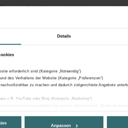
tkim czasie dzięki szklanej powierzchni grzewczej na podczer
elu dotykowego lub bezprzewodowego sterownika
o
Details
Cookies
bsite erforderlich sind (Kategorie „Notwendig“)
 und des Verhaltens der Website (Kategorie „Präferenzen“)
 nachvollziehbar zu machen und dadurch zielgerichtete Angebote unterb
 wie z.B. YouTube oder Bing (Kategorie „Marketing“)
Datenschutzerklärung erhalten Sie weitere Informationen. Durch die Aus
ehnen sie ab. Bei der Auswahl von „Statistiken“ willigen Sie ein, dass w
Ihnen die bestmögliche Nutzererfahrung zu ermöglichen und Ihnen maß
ies
Anpassen
ur Verfügung zu stellen. Alle Einwilligungen können Sie selbstverständli