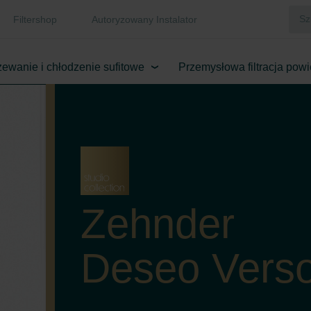
Filtershop
Autoryzowany Instalator
ewanie i chłodzenie sufitowe
Przemysłowa filtracja powi
Zehnder
Deseo Vers