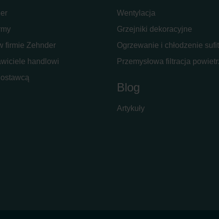
er
Wentylacja
rmy
Grzejniki dekoracyjne
w firmie Zehnder
Ogrzewanie i chłodzenie suf
wiciele handlowi
Przemysłowa filtracja powiet
dostawcą
Blog
Artykuły