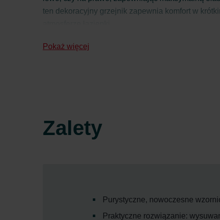
ten dekoracyjny grzejnik zapewnia komfort w krótk
atmosferze łazienki.
Dodatkowo grzejnik Zehnder Deseo Verso jest nie
Pokaż więcej
wygodnego pilota zdalnego sterowania. Każdy sz
Zalety
Purystyczne, nowoczesne wzorni
Praktyczne rozwiązanie: wysuwany