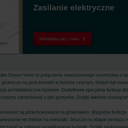
Zasilanie elektryczne
Skontaktuj się z nami
hnder Deseo Verso to połączenie nowoczesnego wzornictwa z w
grzewcza na podczerwień w kolorze czarnym, białym lub nawet 
 style architektoniczne łazienek. Dodatkowe specjalne funkcje
e można zamontować z tyłu grzejnika. Dzięki takiemu rozwiązani
ponieważ są przechowywane za grzejnikiem. Wygodne funkcje „pu
odwieszanie ręczników na wieszaki. Jeszcze na etapie montażu
yczność w zakresie projektowania łazienki. Dzięki zastosowan