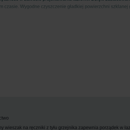
im czasie. Wygodne czyszczenie gładkiej powierzchni szklanej
zwykle łatwy w obsłudze przy użyciu intuicyjnego panelu dot
czegół doskonale przemyślany: Zehnder Deseo Verso.
ctwo
 wieszak na ręczniki z tyłu grzejnika zapewnia porządek w ła