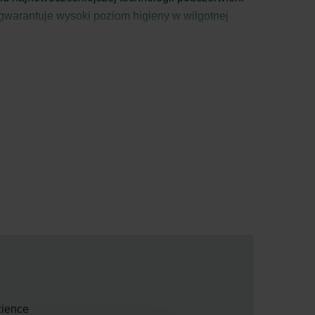
 gwarantuje wysoki poziom higieny w wilgotnej
ykowego umieszczonego na samym grzejniku lub
zience