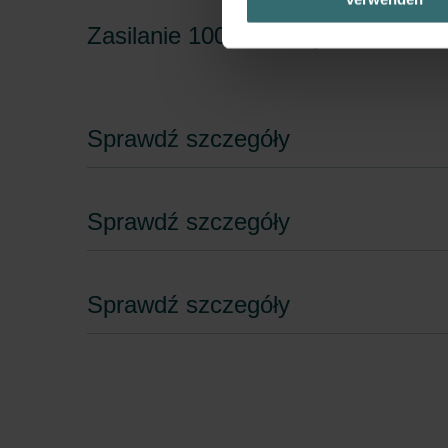
Datenschutzerklärung widerrufen
Zasilanie 100% elektrycznie
Datenschutzerklärung der Zeh
Zehnder Group AG: Data Priva
Zehnder Group België nv/sa: Dé
Sprawdź szczegóły
Zehnder Group Czech Republic
Zehnder Group France: Protec
Zehnder Group Ibérica SAU: Po
Sprawdź szczegóły
Zehnder Group Italia S.r.l.: Pr
Zehnder Group İç Mekan İklimle
Zehnder Group Nederland bv: 
Sprawdź szczegóły
Zehnder Group Sales Internati
Zehnder Group Schweiz AG: D
Zehnder Polska Sp. z o.o.: O
Zehnder Group UK Limited: Pr