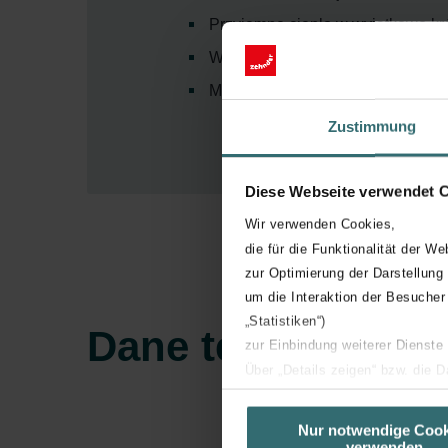
Przyjemne ciepło w wyjątkowo kró
Wygodna obsługa za pomocą pan
Możliwość zasilania elektryczneg
Zustimmung
Diese Webseite verwendet 
Wir verwenden Cookies,
die für die Funktionalität der We
zur Optimierung der Darstellung
um die Interaktion der Besucher
„Statistiken“)
Dane techniczne
zur Einbindung weiterer Dienste
Über „Details zeigen“ bzw. die 
die jeweiligen Cookies an oder l
unserer Website verwenden, um 
Nur notwendige Cook
verwenden
basierend auf Ihren Interessen z