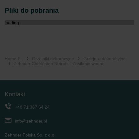
Pliki do pobrania
loading...
Home PL
Grzejniki dekoracyjne
Grzejniki dekoracyjne
Zehnder Charleston Retrofit - Zasilanie wodne
Kontakt
+48 71 367 64 24
info@zehnder.pl
Zehnder Polska Sp. z o.o.