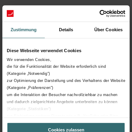
Wysoka efektywność energetyczna dzięki przestrzeganiu
europejskich norm dotyczących ekologicznego wzornictwa
pozwala zaoszczędzić koszty energii
Zustimmung
Details
Über Cookies
Komfortowa praca w zależności od potrzeb dzięki
indywidualnemu programowaniu dziennemu i tygodniowemu
Praca w zależności od potrzeb dzięki funkcji programatora
Diese Webseite verwendet Cookies
czasowego
Wir verwenden Cookies,
die für die Funktionalität der Website erforderlich sind
Niskie zużycie energii wynoszące zaledwie 0,5W w trybie
(Kategorie „Notwendig“)
czuwania zapewnia większą efektywność energetyczną
zur Optimierung der Darstellung und des Verhaltens der Website
Większe bezpieczeństwo dzięki zabezpieczeniu przed dziećmi
(Kategorie „Präferenzen“)
um die Interaktion der Besucher nachvollziehbar zu machen
und dadurch zielgerichtete Angebote unterbreiten zu können
(Kategorie „Statistiken“)
zur Einbindung weiterer Dienste wie z.B. YouTube oder Bing
Dane techniczne
(Kategorie „Marketing“)
Cookies zulassen
Über „Details zeigen“ bzw. die Datenschutzerklärung erhalten