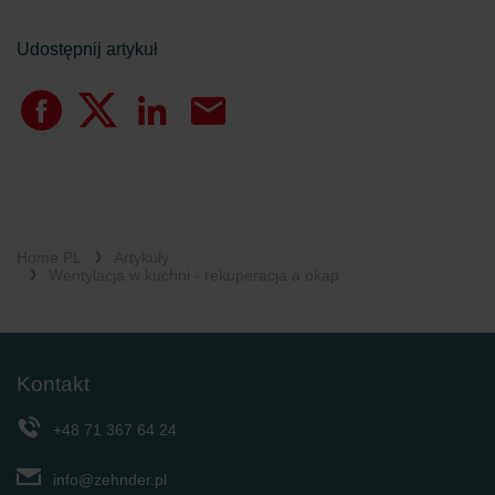
Udostępnij artykuł
Home PL
Artykuły
Wentylacja w kuchni - rekuperacja a okap
Kontakt
+48 71 367 64 24
info@zehnder.pl