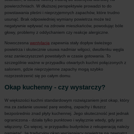
powierzchniach. W dłuższej perspektywie prowadzi to do
powstawania pleśni i nieprzyjemnych zapachów, które trudno
usunąć. Brak odpowiedniej wymiany powietrza może też
negatywnie wpływać na zdrowie mieszkańców, powodując bóle
głowy, problemy z oddychaniem czy reakcje alergiczne.
Nowoczesna
wentylacja
zapewnia stały dopływ świeżego
powietrza i skutecznie usuwa nadmiar wilgoci, dwutlenku węgla
oraz zanieczyszczeń powstałych w czasie gotowania. To
szczególnie ważne w przypadku otwartych kuchni połączonych z
salonem, gdzie nieprzyjemne zapachy mogą szybko
rozprzestrzenić się po całym domu.
Okap kuchenny - czy wystarczy?
W większości kuchni standardowym rozwiązaniem jest okap, który
ma za zadanie usuwać parę wodną, zapachy i tłuszcz
bezpośrednio znad płyty kuchennej. Jego skuteczność jest jednak
ograniczona - działa tylko punktowo i wyłącznie wtedy, gdy jest
włączony. Co więcej, w przypadku budynków z rekuperacją należy
pamiętać, że tradycyjny okap wyciągający powietrze na zewnątrz