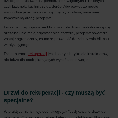
dziecięce, a usuwane z pomieszczeń wilgotnych i "brudnych",
czyli łazienek, kuchni czy garderób. Aby powietrze mogło
swobodnie przemieszczać się między strefami, musi mieć
zapewnioną drogę przepływu.
I właśnie tutaj pojawia się kluczowa rola drzwi. Jeśli drzwi są zbyt
szczelne i nie mają odpowiednich szczelin, przepływ powietrza
zostaje ograniczony, co może prowadzić do zaburzenia bilansu
wentylacyjnego.
Dlatego temat
rekuperacji
jest istotny nie tylko dla instalatorów,
ale także dla osób planujących wykończenie wnętrz.
Drzwi do rekuperacji - czy muszą być
specjalne?
W praktyce nie istnieje coś takiego jak "dedykowane drzwi do
rekuperacji" w sensie odrębnej kategorii produktowej. Kluczowe