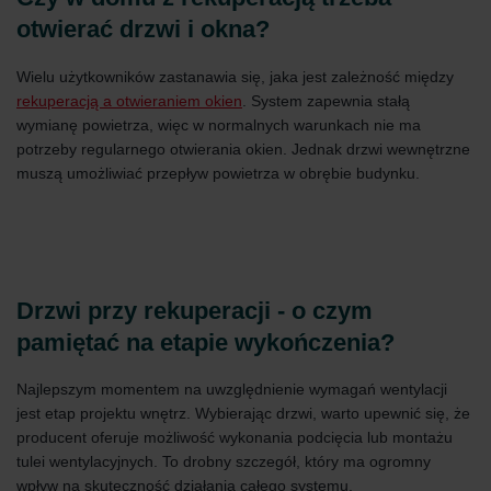
Zehnder Group İç Mekan İklimlendirme Sanayi ve Ticaret
otwierać drzwi i okna?
Limitet Şirketi: Web Sitesi Çerezleri
Zehnder Group Nederland bv: Privacyverklaringen
Zehnder Group Sales International: Privacy Policy
Wielu użytkowników zastanawia się, jaka jest zależność między
Zehnder Group Schweiz AG: Datenschutz
rekuperacją a otwieraniem okien
. System zapewnia stałą
Zehnder Polska Sp. z o.o.: Oświadczenie o ochronie
wymianę powietrza, więc w normalnych warunkach nie ma
danych Zehnder
potrzeby regularnego otwierania okien. Jednak drzwi wewnętrzne
Zehnder Group UK Limited: Privacy Policy
muszą umożliwiać przepływ powietrza w obrębie budynku.
Drzwi przy rekuperacji - o czym
pamiętać na etapie wykończenia?
Najlepszym momentem na uwzględnienie wymagań wentylacji
jest etap projektu wnętrz. Wybierając drzwi, warto upewnić się, że
producent oferuje możliwość wykonania podcięcia lub montażu
tulei wentylacyjnych. To drobny szczegół, który ma ogromny
wpływ na skuteczność działania całego systemu.