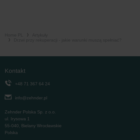
Home PL
Artykuły
Drzwi przy rekuperacji - jakie warunki muszą spełniać?
Kontakt
+48 71 367 64 24
info@zehnder.pl
Zehnder Polska Sp. z o.o.
ul. Irysowa 1
55-040, Bielany Wrocławskie
Polska