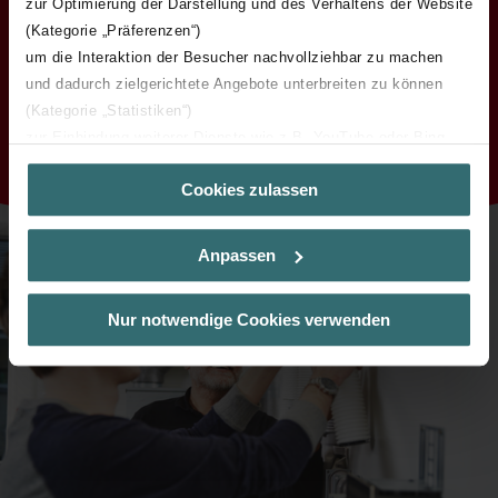
zur Optimierung der Darstellung und des Verhaltens der Website
(Kategorie „Präferenzen“)
Akademia Wentylacji Zehnder - dostępna dla naszych partnerów
um die Interaktion der Besucher nachvollziehbar zu machen
serwisowych z całego kraju.
und dadurch zielgerichtete Angebote unterbreiten zu können
(Kategorie „Statistiken“)
Terminarz szkoleń
zur Einbindung weiterer Dienste wie z.B. YouTube oder Bing
(Kategorie „Marketing“)
Cookies zulassen
Über „Details zeigen“ bzw. die Datenschutzerklärung erhalten
Sie weitere Informationen. Durch die Auswahl der Kategorie
nehmen Sie die jeweiligen Cookies an oder lehnen sie ab. Bei
Anpassen
der Auswahl von „Statistiken“ willigen Sie ein, dass wir Ihren
Besuchsverlauf auf unserer Website verwenden, um Ihnen die
bestmögliche Nutzererfahrung zu ermöglichen und Ihnen
Nur notwendige Cookies verwenden
maßgeschneiderte Informationen basierend auf Ihren Interessen
zur Verfügung zu stellen. Alle Einwilligungen können Sie
selbstverständlich über einen Link in der Datenschutzerklärung
widerrufen.
Datenschutzerklärung der Zehnder Group
Zehnder Group AG: Data Privacy