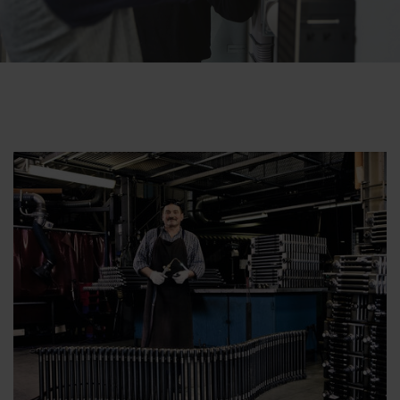
Zehnder Group België nv/sa: Déclarations de confidentialité
Zehnder Group Czech Republic s.r.o.: Zásady ochrany
osobních údajů
Zehnder Group France: Protection des données
Zehnder Group Ibérica SAU: Política de privacidad
Zehnder Group Italia S.r.l.: Privacy
Zehnder Group İç Mekan İklimlendirme Sanayi ve Ticaret
Limitet Şirketi: Web Sitesi Çerezleri
Zehnder Group Nederland bv: Privacyverklaringen
Zehnder Group Sales International: Privacy Policy
Zehnder Group Schweiz AG: Datenschutz
Zehnder Polska Sp. z o.o.: Oświadczenie o ochronie
danych Zehnder
Zehnder Group UK Limited: Privacy Policy