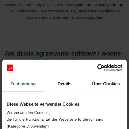
wewnątrz przez cały rok - zarówno w trybie ogrzewania wodnego,
jak i chłodzenia.. Nie zastanawiaj się, stwórz idealny klimat w
swoim domu z Zehnder - łatwo i wygodnie!
Jak działa ogrzewanie sufitowe i wodne
systemy chłodzenia sufitowego?
Zastanawiasz się, jak działa ogrzewanie sufitowe, gdy ciepłe
powietrze unosi się do góry? Jak działają systemy chłodzenia
Zustimmung
Details
Über Cookies
sufitowego? Dowiedz się więcej z naszego filmu.
Diese Webseite verwendet Cookies
Wir verwenden Cookies,
die für die Funktionalität der Website erforderlich sind
(Kategorie „Notwendig“)