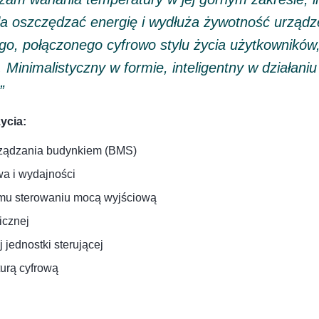
la oszczędzać energię i wydłuża żywotność urządze
, połączonego cyfrowo stylu życia użytkowników, 
inimalistyczny w formie, inteligentny w działaniu
”
ycia:
arządzania budynkiem (BMS)
wa i wydajności
nemu sterowaniu mocą wyjściową
icznej
jednostki sterującej
turą cyfrową