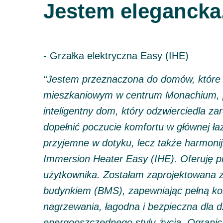
Jestem elegancka
- Grzałka elektryczna Easy (IHE)
“Jestem przeznaczona do domów, które
mieszkaniowym w centrum Monachium, pa
inteligentny dom, który odzwierciedla zar
dopełnić poczucie komfortu w głównej łazi
przyjemne w dotyku, lecz także harmonijn
Immersion Heater Easy (IHE). Oferuję pr
użytkownika. Zostałam zaprojektowana z
budynkiem (BMS), zapewniając pełną kont
nagrzewania, łagodna i bezpieczna dla 
energooszczędnego stylu życia. Ogranic