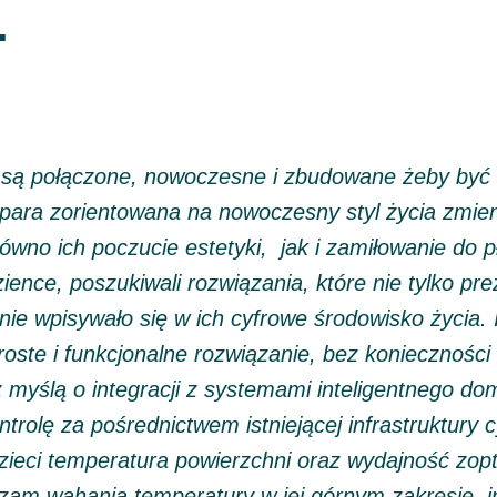
.
 są połączone, nowoczesne i zbudowane żeby by
ra zorientowana na nowoczesny styl życia zmien
ówno ich poczucie estetyki, jak i zamiłowanie do pły
ence, poszukiwali rozwiązania, które nie tylko prez
ie wpisywało się w ich cyfrowe środowisko życia. I
oste i funkcjonalne rozwiązanie, bez konieczności 
 myślą o integracji z systemami inteligentnego d
rolę za pośrednictwem istniejącej infrastruktury c
dzieci temperatura powierzchni oraz wydajność z
zam wahania temperatury w jej górnym zakresie, i